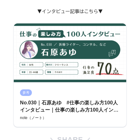
▼インタビュー記事はこちら▼
参考
No.030｜石原あゆ #仕事の楽しみ方100人
インタビュー｜仕事の楽しみ方100人インタ
ビュー
note（ノート）
SHARE