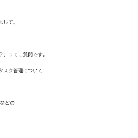
まして。
？」ってこ質問です。
タスク管理について
集などの
。